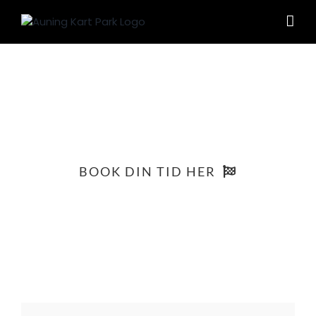
Skip
to
content
Børn og gokart
BOOK DIN TID HER